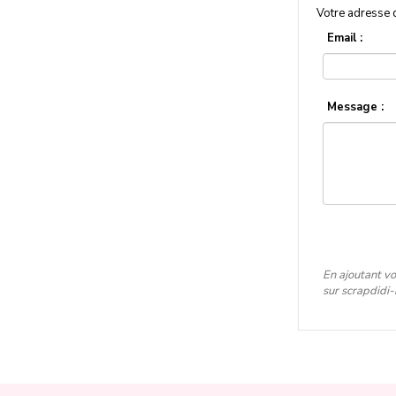
Votre adresse 
Email :
Message :
En ajoutant vo
sur scrapdidi