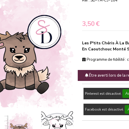
Ref :
SD-TA-C3-184
3,50
€
Les P'tits Chéris À La
En Caoutchouc Monté 
Programme de fidélité : 
Être averti lors de la 
Au
Pinterest est désactivé.
Facebook est désactivé.