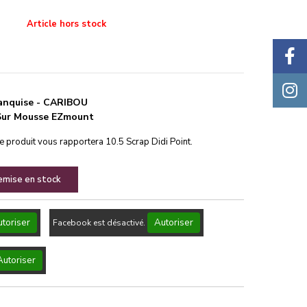
Article hors stock
 Banquise - CARIBOU
Sur Mousse EZmount
ce produit vous rapportera
10.5
Scrap Didi Point.
remise en stock
toriser
Autoriser
Facebook est désactivé.
Autoriser