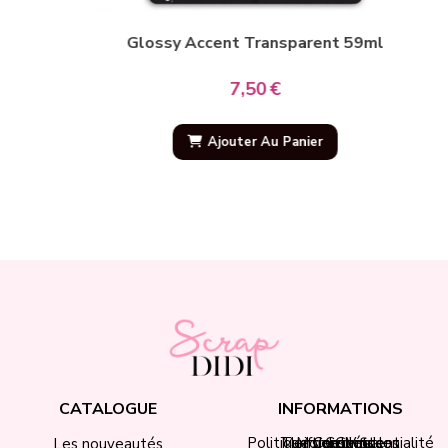
Glossy Accent Transparent 59ml
7,50
€
Ajouter Au Panier
CATALOGUE
INFORMATIONS
Politique de confidentialité
Tarifs de livraison
Mentions légales
Mon compte
Contact
CGV
Les nouveautés