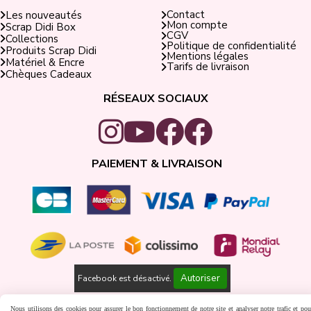
Contact
Les nouveautés
Mon compte
Scrap Didi Box
CGV
Collections
Politique de confidentialité
Produits Scrap Didi
Mentions légales
Matériel & Encre
Tarifs de livraison
Chèques Cadeaux
RÉSEAUX SOCIAUX
PAIEMENT & LIVRAISON
Autoriser
Facebook est désactivé.
Gestion cookies
Créer un site internet
Nous utilisons des cookies pour assurer le bon fonctionnement de notre site et analyser notre trafic et pou