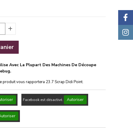
anier
tilise Avec La Plupart Des Machines De Découpe
lebug.
ce produit vous rapportera
23.7
Scrap Didi Point.
toriser
Autoriser
Facebook est désactivé.
Autoriser