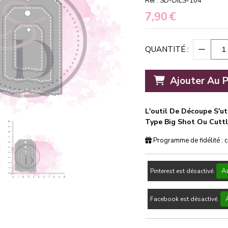
Ref :
SD-DIES-104
7,90
€
QUANTITÉ :
Ajouter Au P
L'outil De Découpe S'u
Type Big Shot Ou Cutt
Programme de fidélité : 
Au
Pinterest est désactivé.
Facebook est désactivé.