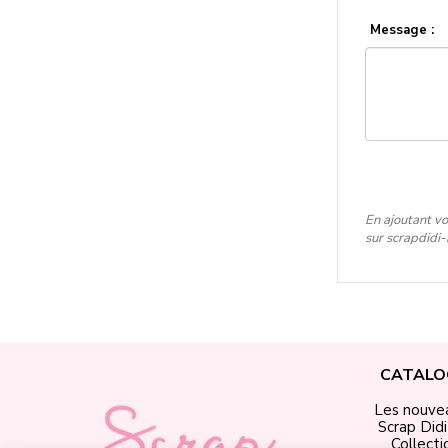
Message :
En ajoutant vo
sur scrapdidi
CATALO
Les nouve
Scrap Did
Collecti