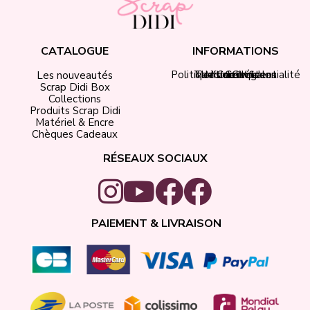
CATALOGUE
INFORMATIONS
Politique de confidentialité
Tarifs de livraison
Mentions légales
Mon compte
Contact
CGV
Les nouveautés
Scrap Didi Box
Collections
Produits Scrap Didi
Matériel & Encre
Chèques Cadeaux
RÉSEAUX SOCIAUX
PAIEMENT & LIVRAISON