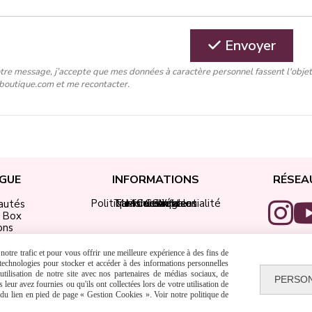
Envoyer
tre message, j’accepte que mes données à caractère personnel fassent l'obje
-boutique.com et me recontacter.
GUE
INFORMATIONS
RÉSEA
Politique de confidentialité
Tarifs de livraison
Mentions légales
Mon compte
Contact
CGV
autés
i Box
ons
ap Didi
 Encre
otre trafic et pour vous offrir une meilleure expérience à des fins de
adeaux
s technologies pour stocker et accéder à des informations personnelles
tilisation de notre site avec nos partenaires de médias sociaux, de
PERSO
leur avez fournies ou qu'ils ont collectées lors de votre utilisation de
Autoriser
Facebook est désactivé.
e du lien en pied de page « Gestion Cookies ». Voir notre politique de