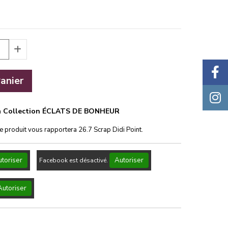
anier
 La Collection ÉCLATS DE BONHEUR
ce produit vous rapportera
26.7
Scrap Didi Point.
toriser
Autoriser
Facebook est désactivé.
Autoriser