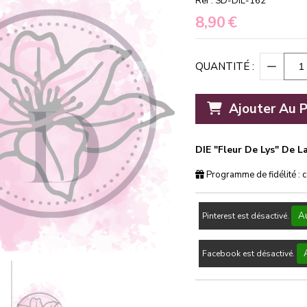
Ref :
SD-DIE-162
8,90
€
QUANTITÉ :
Ajouter Au P
DIE "Fleur De Lys" De
Programme de fidélité : 
Au
Pinterest est désactivé.
Facebook est désactivé.