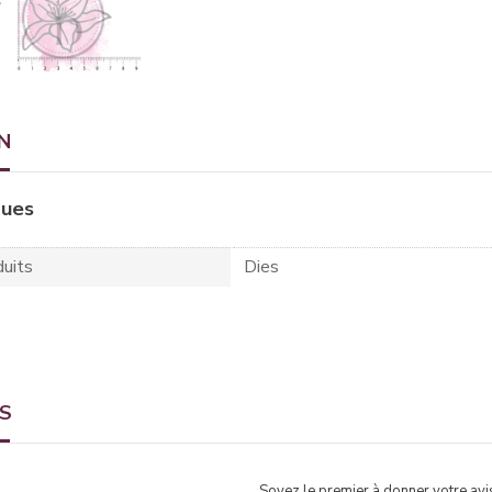
N
ques
uits
Dies
TS
Soyez le premier à donner votre avis