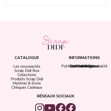
CATALOGUE
INFORMATIONS
Politique de confidentialité
Tarifs de livraison
Mentions légales
Mon compte
Contact
CGV
Les nouveautés
Scrap Didi Box
Collections
Produits Scrap Didi
Matériel & Encre
Chèques Cadeaux
RÉSEAUX SOCIAUX