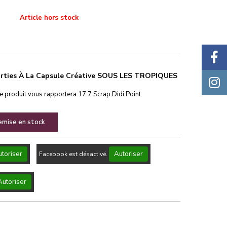
Article hors stock
sorties À La Capsule Créative SOUS LES TROPIQUES
ce produit vous rapportera
17.7
Scrap Didi Point.
remise en stock
toriser
Autoriser
Facebook est désactivé.
Autoriser