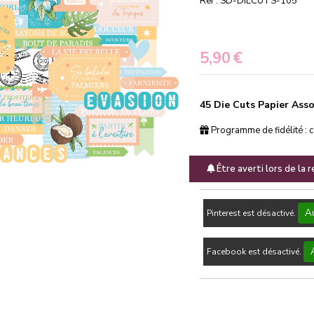
Ref :
SD-DIECUTS-105
5,90
€
45 Die Cuts Papier As
Programme de fidélité : 
Être averti lors de la 
Au
Pinterest est désactivé.
Facebook est désactivé.