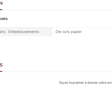
N
ques
its : Embellissements
Die cuts papier
TS
Soyez le premier à donner votre avis