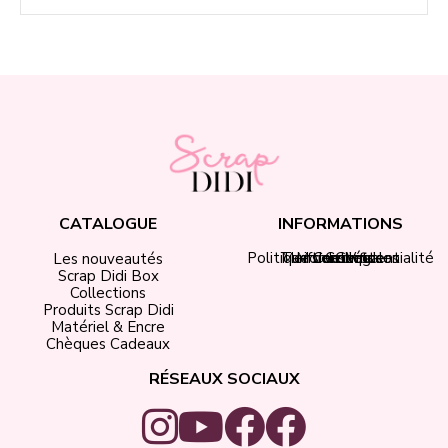
CATALOGUE
INFORMATIONS
Politique de confidentialité
Tarifs de livraison
Mentions légales
Mon compte
Contact
CGV
Les nouveautés
Scrap Didi Box
Collections
Produits Scrap Didi
Matériel & Encre
Chèques Cadeaux
RÉSEAUX SOCIAUX