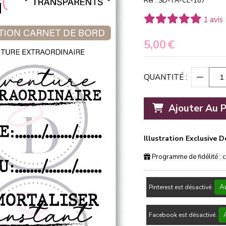
Ref :
SD-TA-CL-187
1 avis
5,00
€
QUANTITÉ :
Ajouter Au P
Illustration Exclusive 
Programme de fidélité : 
Au
Pinterest est désactivé.
Facebook est désactivé.