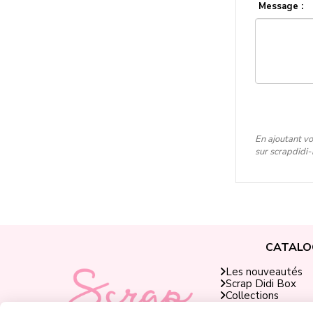
Message :
En ajoutant vo
sur scrapdidi
CATALO
Les nouveautés
Scrap Didi Box
Collections
Produits Scrap Did