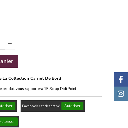
anier
De La Collection Carnet De Bord
ce produit vous rapportera
15
Scrap Didi Point.
toriser
Autoriser
Facebook est désactivé.
Autoriser