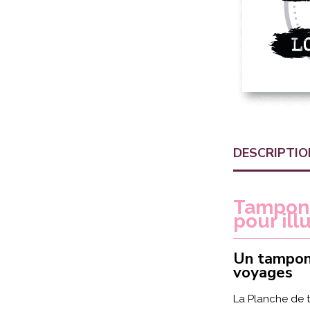
DESCRIPTIO
Tampon 
pour ill
Un tampon 
voyages
La Planche de t