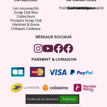
CATALOGUE
INFORMATIONS
Politique de confidentialité
Tarifs de livraison
Mentions légales
Mon compte
Contact
CGV
Les nouveautés
Scrap Didi Box
Collections
Produits Scrap Didi
Matériel & Encre
Chèques Cadeaux
RÉSEAUX SOCIAUX
PAIEMENT & LIVRAISON
Autoriser
Facebook est désactivé.