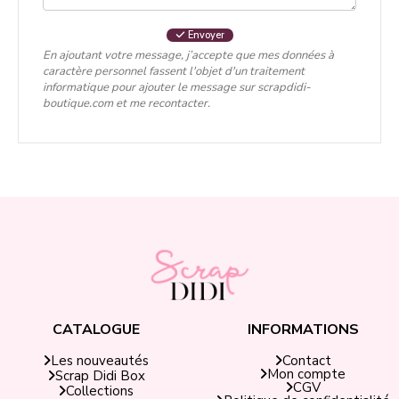
Envoyer
En ajoutant votre message, j’accepte que mes données à
caractère personnel fassent l'objet d'un traitement
informatique pour ajouter le message sur scrapdidi-
boutique.com et me recontacter.
CATALOGUE
INFORMATIONS
Contact
Les nouveautés
Mon compte
Scrap Didi Box
CGV
Collections