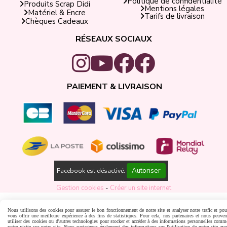
Politique de confidentialité
Produits Scrap Didi
Mentions légales
Matériel & Encre
Tarifs de livraison
Chèques Cadeaux
RÉSEAUX SOCIAUX
PAIEMENT & LIVRAISON
Autoriser
Facebook est désactivé.
Gestion cookies
Créer un site internet
Nous utilisons des cookies pour assurer le bon fonctionnement de notre site et analyser notre trafic et pou
vous offrir une meilleure expérience à des fins de statistiques. Pour cela, nos partenaires et nous peuven
utiliser des cookies ou d'autres technologies pour stocker et accéder à des informations personnelles comm
votre visite sur notre site. Nous partageons également des informations sur l'utilisation de notre site ave