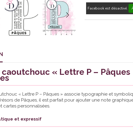
Facebook est désactivé.
N
caoutchouc « Lettre P – Pâques »
es
chouc « Lettre P – Pâques » associe typographie et symbolique
Trésors de Pâques, il est parfait pour ajouter une note graphiq
 cartes personnalisées.
tique et expressif