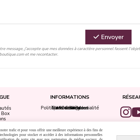
Envoyer
tre message, j’accepte que mes données à caractère personnel fassent l'obje
-boutique.com et me recontacter.
GUE
INFORMATIONS
RÉSEA
Politique de confidentialité
Tarifs de livraison
Mentions légales
Mon compte
Contact
CGV
autés
i Box
ons
ap Didi
 Encre
otre trafic et pour vous offrir une meilleure expérience à des fins de
adeaux
s technologies pour stocker et accéder à des informations personnelles
tilisation de notre site avec nos partenaires de médias sociaux, de