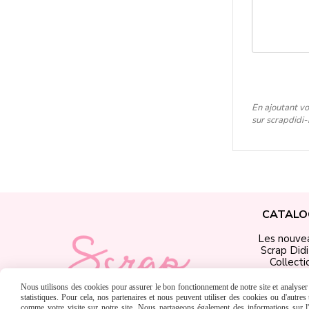
En ajoutant vo
sur scrapdidi
CATALO
Les nouve
Scrap Did
Collecti
Produits Scr
Matériel &
Nous utilisons des cookies pour assurer le bon fonctionnement de notre site et analyser n
Chèques C
statistiques. Pour cela, nos partenaires et nous peuvent utiliser des cookies ou d'autre
comme votre visite sur notre site. Nous partageons également des informations sur l'u