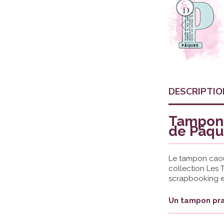
DESCRIPTIO
Tampon 
de Pâqu
Le tampon caout
collection Les 
scrapbooking et
Un tampon pra