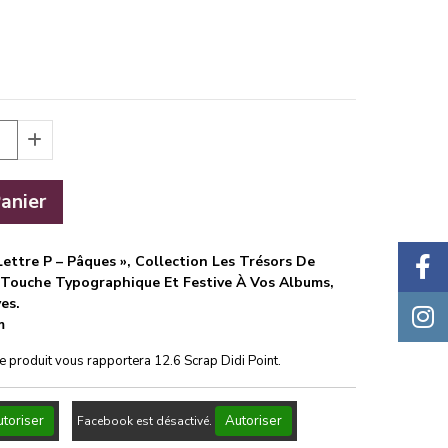
anier
ttre P – Pâques », Collection Les Trésors De
 Touche Typographique Et Festive À Vos Albums,
es.
m
ce produit vous rapportera
12.6
Scrap Didi Point.
toriser
Autoriser
Facebook est désactivé.