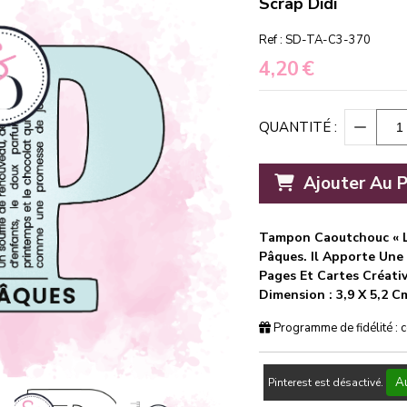
Scrap Didi
Ref :
SD-TA-C3-370
4,20
€
QUANTITÉ :
Ajouter Au P
Tampon Caoutchouc « Le
Pâques. Il Apporte Une
Pages Et Cartes Créativ
Dimension : 3,9 X 5,2 C
Programme de fidélité : 
Au
Pinterest est désactivé.