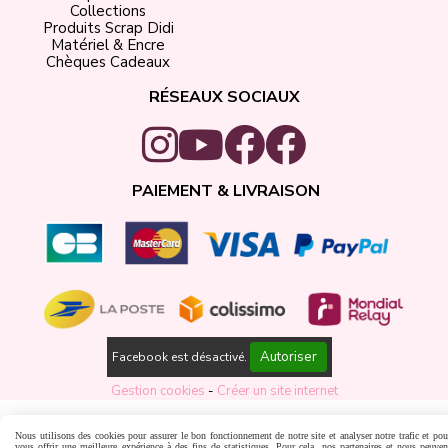
Collections
Produits Scrap Didi
Matériel & Encre
Chèques Cadeaux
RÉSEAUX SOCIAUX
PAIEMENT & LIVRAISON
Autoriser
Facebook est désactivé.
Gestion cookies
Créer un site internet
Nous utilisons des cookies pour assurer le bon fonctionnement de notre site et analyser notre trafic et pou
vous offrir une meilleure expérience à des fins de statistiques. Pour cela, nos partenaires et nous peuven