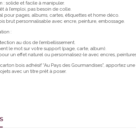
 : solide et facile à manipuler.
êt à l’emploi, pas besoin de colle.
éal pour pages, albums, cartes, étiquettes et home déco.
 bois brut personnalisable avec encre, peinture, embossage.
ation :
tection au dos de l’embellissement.
ent le mot sur votre support (page, carte, album).
 pour un effet naturel ou personnalisez-le avec encres, peintur
carton bois adhésif “Au Pays des Gourmandises”, apportez une 
jets avec un titre prêt à poser.
TS