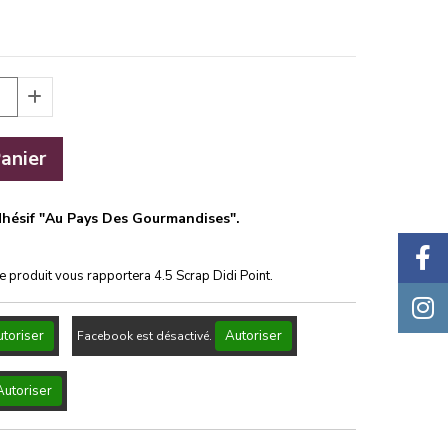
anier
hésif "Au Pays Des Gourmandises".
ce produit vous rapportera
4.5
Scrap Didi Point.
toriser
Autoriser
Facebook est désactivé.
Autoriser