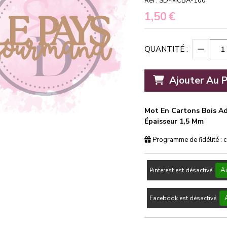
Ref :
SD-MCBA-100
1,50
€
QUANTITÉ :
Ajouter Au P
Mot En Cartons Bois Ad
Épaisseur 1,5 Mm
Programme de fidélité : 
Au
Pinterest est désactivé.
Facebook est désactivé.