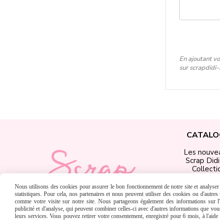
En ajoutant vo
sur scrapdidi
CATALO
Les nouve
Scrap Did
Collecti
Produits Scr
Matériel &
Nous utilisons des cookies pour assurer le bon fonctionnement de notre site et analyser n
Chèques C
statistiques. Pour cela, nos partenaires et nous peuvent utiliser des cookies ou d'autre
comme votre visite sur notre site. Nous partageons également des informations sur l'u
publicité et d'analyse, qui peuvent combiner celles-ci avec d'autres informations que vous 
leurs services. Vous pouvez retirer votre consentement, enregistré pour 6 mois, à l'aid