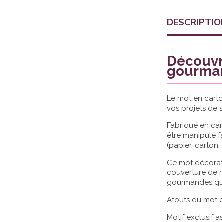
DESCRIPTIO
Découvre
gourma
Le mot en carto
vos projets de s
Fabriqué en cart
être manipulé f
(papier, carton,
Ce mot décorati
couverture de m
gourmandes qu’
Atouts du mot e
Motif exclusif as