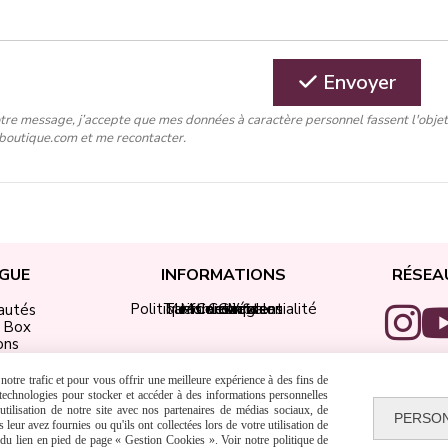
Envoyer
tre message, j’accepte que mes données à caractère personnel fassent l'obje
-boutique.com et me recontacter.
GUE
INFORMATIONS
RÉSEA
Politique de confidentialité
Tarifs de livraison
Mentions légales
Mon compte
Contact
CGV
autés
i Box
ons
ap Didi
 Encre
otre trafic et pour vous offrir une meilleure expérience à des fins de
adeaux
s technologies pour stocker et accéder à des informations personnelles
tilisation de notre site avec nos partenaires de médias sociaux, de
PERSO
leur avez fournies ou qu'ils ont collectées lors de votre utilisation de
Autoriser
Facebook est désactivé.
e du lien en pied de page « Gestion Cookies ». Voir notre politique de