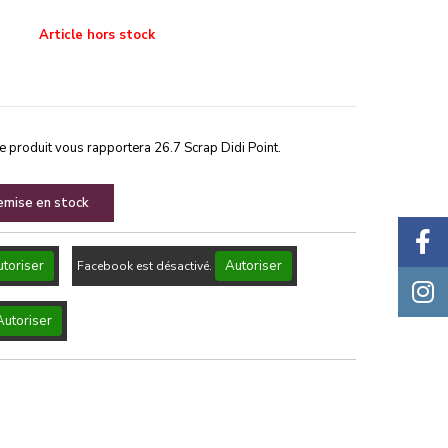
Article hors stock
ce produit vous rapportera
26.7
Scrap Didi Point.
remise en stock
toriser
Autoriser
Facebook est désactivé.
Autoriser