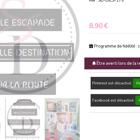
Ref :
SD-DIES-179
8,90
€
Programme de fidélité : 
Être averti lors de la 
Au
Pinterest est désactivé.
Facebook est désactivé.