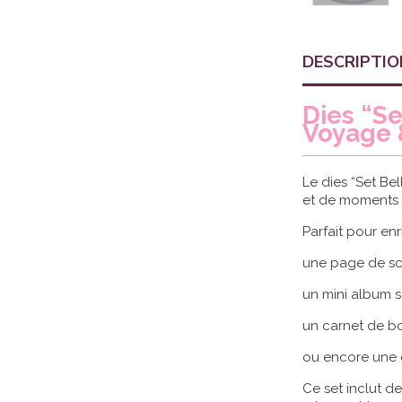
DESCRIPTIO
Dies “Se
Voyage 
Le dies “Set Be
et de moments 
Parfait pour enri
une page de sc
un mini album s
un carnet de b
ou encore une 
Ce set inclut d