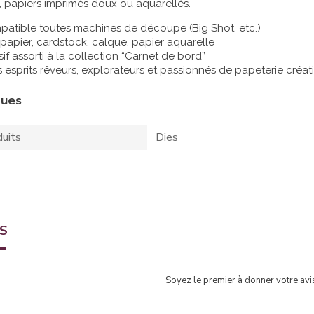
 papiers imprimés doux ou aquarellés.
patible toutes machines de découpe (Big Shot, etc.)
r papier, cardstock, calque, papier aquarelle
if assorti à la collection “Carnet de bord”
s esprits rêveurs, explorateurs et passionnés de papeterie créat
ques
uits
Dies
TS
Soyez le premier à donner votre avis